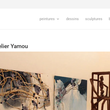
peintures
dessins
sculptures
elier Yamou